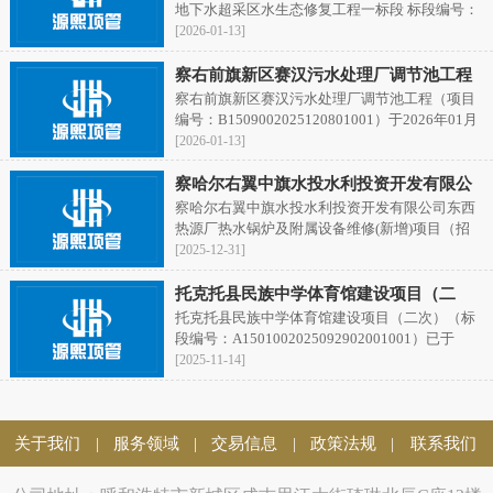
地下水超采区水生态修复工程一标段 标段编号：
F1506002025120501001001
[2026-01-13]
察右前旗新区赛汉污水处理厂调节池工程
察右前旗新区赛汉污水处理厂调节池工程（项目
编号：B1509002025120801001）于2026年01月
12日上午在乌兰察布市公共资源交易中心完成开
[2026-01-13]
标、评标工作，现将中标候选人公示如下：
察哈尔右翼中旗水投水利投资开发有限公
察哈尔右翼中旗水投水利投资开发有限公司东西
司东西热源厂热水锅炉及附属设备维修(新
热源厂热水锅炉及附属设备维修(新增)项目（招
增)项目
标编号：YXZB-2025-074）已于2025年12月31日
[2025-12-31]
上午在呼和浩特市新城区成吉思汗大街琦琳北辰
C座12楼完成开标、评标工作，现将中标候选人
托克托县民族中学体育馆建设项目（二
公示如下：
托克托县民族中学体育馆建设项目（二次）（标
次）
段编号：A1501002025092902001001）已于
2025年11月13日09时00分公开开标，该项目评标
[2025-11-14]
工作已结束，现将中标候选人公示如下：
关于我们
服务领域
交易信息
政策法规
联系我们
|
|
|
|